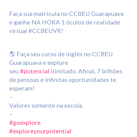
Faça sua matrícula no CCBEU Guarapuava
e ganhe NA HORA 1 óculos de realidade
virtual #CCBEUVR!
🌎
Faça seu curso de inglês no CCBEU
Guarapuava e explore
seu
#
potencial
ilimitado. Afinal, 7 bilhões
de pessoas e infinitas oportunidades te
esperam!
–
Valores somente na escola.
–
#
goexplore
#
exploreyourpotential