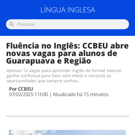
LÍNGUA INGLESA
Fluência no Inglês: CCBEU abre
novas vagas para alunos de
Guarapuava e Região
Apenas 12 vagas para aprender inglês de formal natural,
ganhe confiança para falar sem medo e conqiste as
oportunidades que sempre sonhou.
Por CCBEU
07/02/2025 11h00 |
Atualizado
há 15 minutos.