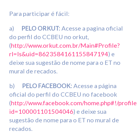
Para participar é fácil:
a)
PELO ORKUT:
Acesse a pagina oficial
do perfil do CCBEU no orkut,
(
http://www.orkut.com.br/Main#Profile?
rl=ls&uid=8623584161155847194
) e
deixe sua sugestão de nome para o ET no
mural de recados.
b)
PELO FACEBOOK:
Acesse a página
oficial do perfil do CCBEU no facebook
(
http://www.facebook.com/home.php#!/profile
id=100001101504046
) e deixe sua
sugestão de nome para o ET no mural de
recados.