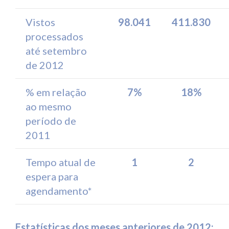
Vistos
98.041
411.830
processados
até setembro
de 2012
% em relação
7%
18%
ao mesmo
período de
2011
Tempo atual de
1
2
espera para
agendamento*
Estatísticas dos meses anteriores de 2012: